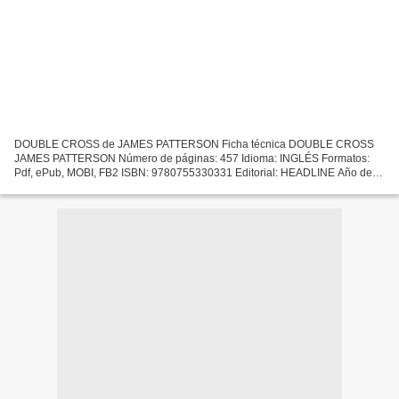
DOUBLE CROSS de JAMES PATTERSON Ficha técnica DOUBLE CROSS
JAMES PATTERSON Número de páginas: 457 Idioma: INGLÉS Formatos:
Pdf, ePub, MOBI, FB2 ISBN: 9780755330331 Editorial: HEADLINE Año de
edición: 2008 Descargar eBook gratis Descargar ebooks para ipad...