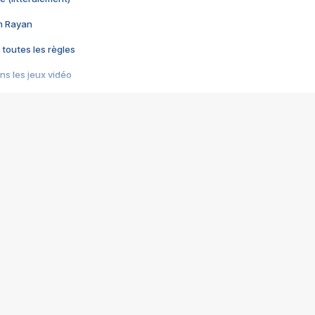
im Rayan
 toutes les règles
s les jeux vidéo
us choquant de Rockstar ? - Le scandale BULLY
e plus moche de Steam
du RÊVE tourne au CAUCHEMAR
pendant 8 heures
it… à tort
umiliés par un jeu vidéo
ire - Final Fantasy 8
ti un empire - Age of Empires
story DOFUS