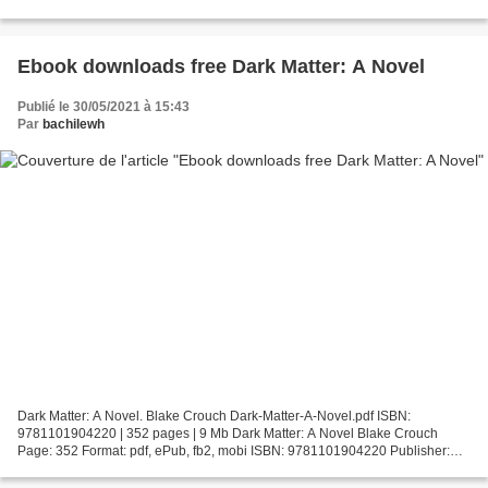
Entranced: The Donovan Legacy Free download ebooks greek...
Ebook downloads free Dark Matter: A Novel
Publié le 30/05/2021 à 15:43
Par
bachilewh
Dark Matter: A Novel. Blake Crouch Dark-Matter-A-Novel.pdf ISBN:
9781101904220 | 352 pages | 9 Mb Dark Matter: A Novel Blake Crouch
Page: 352 Format: pdf, ePub, fb2, mobi ISBN: 9781101904220 Publisher:
Crown/Archetype Download Dark Matter: A Novel Ebook...